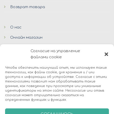
Возврат товара
О нас
Онлайн магазин
Блог
Согласие на управление
файлами cookie
Контакты
Чтобы обеспечить наилучший опыт, мы используем такие
технологии, как файлы cookie, для хранения и / или
доступа к информации об устройстве. Согласие с этими
технологиями позволит нам обрабатывать такие
данные, как поведение при просмотре или уникальные
идентификаторы на этом сайте. Несогласие или отзыв
согласия может отрицательно сказаться на
определенных функциях и функциях.
© 2026 Avers Disain OÜ
О НАС
ОНЛАЙМ МАГАЗИН
COOKIES