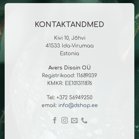
KONTAKTANDMED
Kivi 10, Jõhvi
41533 Ida-Virumaa
Estonia
Avers Disain OÜ
Registrikood: 11689039
KMKR: EE101311876
Tel: +372 56949250
email:
info@dshop.ee