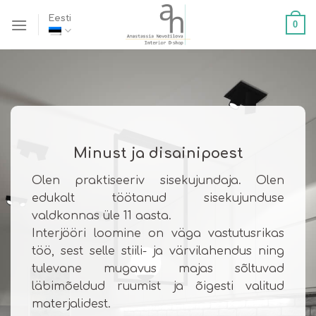
Skip
Eesti
0
to
content
Minust ja disainipoest
Olen praktiseeriv sisekujundaja. Olen
edukalt töötanud sisekujunduse
valdkonnas üle 11 aasta.
Interjööri loomine on väga vastutusrikas
töö, sest selle stiili- ja värvilahendus ning
tulevane mugavus majas sõltuvad
läbimõeldud ruumist ja õigesti valitud
materjalidest.