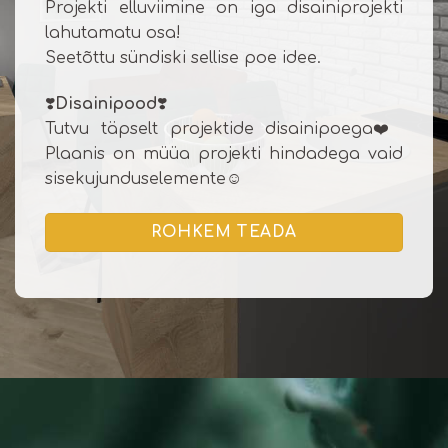
Projekti elluviimine on iga disainiprojekti
lahutamatu osa!
Seetõttu sündiski sellise poe idee.
❣️
Disainipood
❣️
Tutvu täpselt projektide disainipoega❤️
Plaanis on müüa projekti hindadega vaid
sisekujunduselemente☺️
ROHKEM TEADA