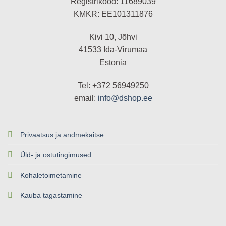
Registrikood: 11689039
KMKR: EE101311876
Kivi 10, Jõhvi
41533 Ida-Virumaa
Estonia
Tel: +372 56949250
email:
info@dshop.ee
Privaatsus ja andmekaitse
Üld- ja ostutingimused
Kohaletoimetamine
Kauba tagastamine