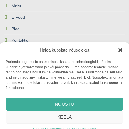
Meist
E-Pood
Blog
Kontaktid
Halda küpsiste nõusolekut
Parimate kogemuste pakkumiseks kasutame tehnoloogiaid, näiteks
küpsiseid, et salvestada ja / või pääseda juurde seadme teabele. Nende
tehnoloogiatega nõustumine võimaldab meil sellel saidil töödelda selliseid
andmeid nagu sirvimiskäitumine või ainulaadsed ID-d. Nõusoleku andmata
jätmine või nõusoleku tagasivõtmine võib kahjustada teatud funktsioone ja
funktsioone.
© 2024 Avers Disain OÜ
MEIST
E-POOD
COOKIES
NÕUSTU
KEELA